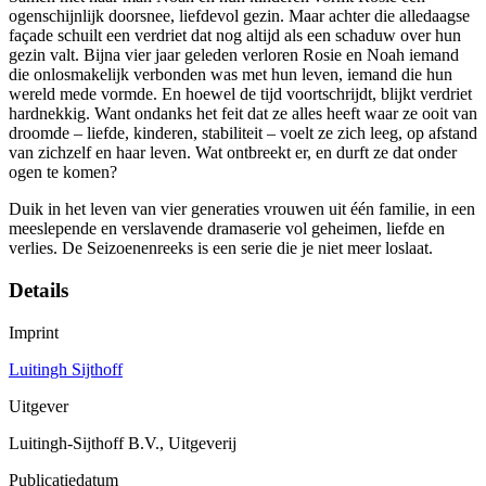
ogenschijnlijk doorsnee, liefdevol gezin. Maar achter die alledaagse
façade schuilt een verdriet dat nog altijd als een schaduw over hun
gezin valt. Bijna vier jaar geleden verloren Rosie en Noah iemand
die onlosmakelijk verbonden was met hun leven, iemand die hun
wereld mede vormde. En hoewel de tijd voortschrijdt, blijkt verdriet
hardnekkig. Want ondanks het feit dat ze alles heeft waar ze ooit van
droomde – liefde, kinderen, stabiliteit – voelt ze zich leeg, op afstand
van zichzelf en haar leven. Wat ontbreekt er, en durft ze dat onder
ogen te komen?
Duik in het leven van vier generaties vrouwen uit één familie, in een
meeslepende en verslavende dramaserie vol geheimen, liefde en
verlies. De Seizoenenreeks is een serie die je niet meer loslaat.
Details
Imprint
Luitingh Sijthoff
Uitgever
Luitingh-Sijthoff B.V., Uitgeverij
Publicatiedatum