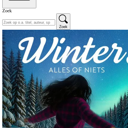
Zoek
Zoek