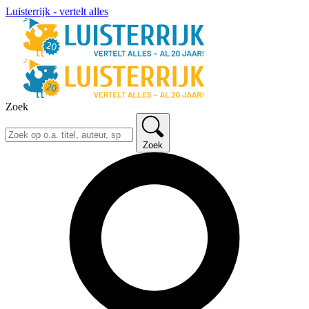
Luisterrijk - vertelt alles
Zoek
Zoek