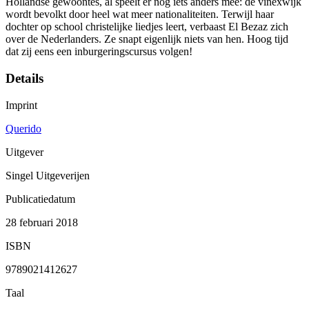
Hollandse gewoontes, al speelt er nog iets anders mee: de vinexwijk
wordt bevolkt door heel wat meer nationaliteiten. Terwijl haar
dochter op school christelijke liedjes leert, verbaast El Bezaz zich
over de Nederlanders. Ze snapt eigenlijk niets van hen. Hoog tijd
dat zij eens een inburgeringscursus volgen!
Details
Imprint
Querido
Uitgever
Singel Uitgeverijen
Publicatiedatum
28 februari 2018
ISBN
9789021412627
Taal