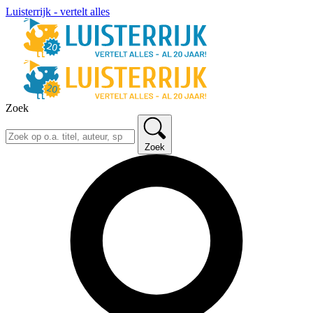
Luisterrijk - vertelt alles
Zoek
Zoek