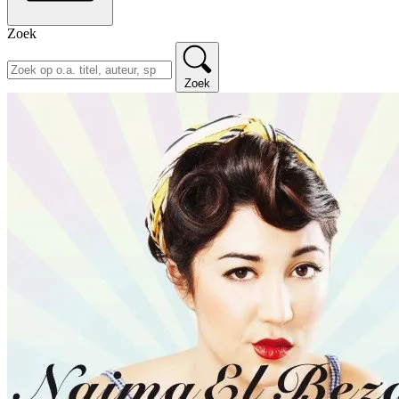
Zoek
Zoek