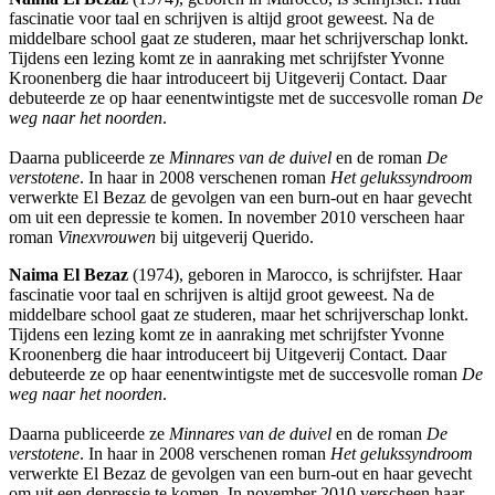
fascinatie voor taal en schrijven is altijd groot geweest. Na de
middelbare school gaat ze studeren, maar het schrijverschap lonkt.
Tijdens een lezing komt ze in aanraking met schrijfster Yvonne
Kroonenberg die haar introduceert bij Uitgeverij Contact. Daar
debuteerde ze op haar eenentwintigste met de succesvolle roman
De
weg naar het noorden
.
Daarna publiceerde ze
Minnares van de duivel
en de roman
De
verstotene
. In haar in 2008 verschenen roman
Het gelukssyndroom
verwerkte El Bezaz de gevolgen van een burn-out en haar gevecht
om uit een depressie te komen. In november 2010 verscheen haar
roman
Vinexvrouwen
bij uitgeverij Querido.
Naima El Bezaz
(1974), geboren in Marocco, is schrijfster. Haar
fascinatie voor taal en schrijven is altijd groot geweest. Na de
middelbare school gaat ze studeren, maar het schrijverschap lonkt.
Tijdens een lezing komt ze in aanraking met schrijfster Yvonne
Kroonenberg die haar introduceert bij Uitgeverij Contact. Daar
debuteerde ze op haar eenentwintigste met de succesvolle roman
De
weg naar het noorden
.
Daarna publiceerde ze
Minnares van de duivel
en de roman
De
verstotene
. In haar in 2008 verschenen roman
Het gelukssyndroom
verwerkte El Bezaz de gevolgen van een burn-out en haar gevecht
om uit een depressie te komen. In november 2010 verscheen haar