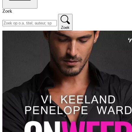
Zoek
Zoek