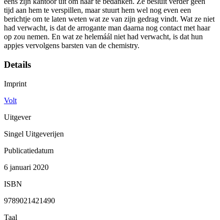
eens zijn kantoor uit om haar te bedanken. Ze besluit verder geen
tijd aan hem te verspillen, maar stuurt hem wel nog even een
berichtje om te laten weten wat ze van zijn gedrag vindt. Wat ze niet
had verwacht, is dat de arrogante man daarna nog contact met haar
op zou nemen. En wat ze helemáál niet had verwacht, is dat hun
appjes vervolgens barsten van de chemistry.
Details
Imprint
Volt
Uitgever
Singel Uitgeverijen
Publicatiedatum
6 januari 2020
ISBN
9789021421490
Taal