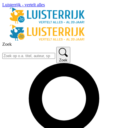
Luisterrijk - vertelt alles
Zoek
Zoek