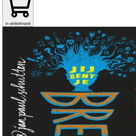
in winkelmand