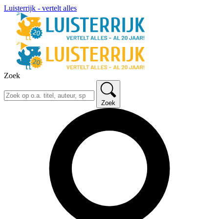
Luisterrijk - vertelt alles
Zoek
Zoek