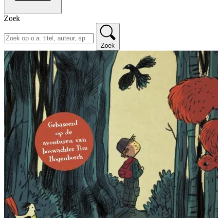
Zoek
Zoek