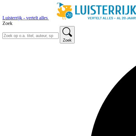
Luisterrijk - vertelt alles
Zoek
Zoek