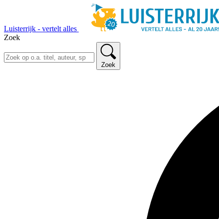
Luisterrijk - vertelt alles
Zoek
Zoek