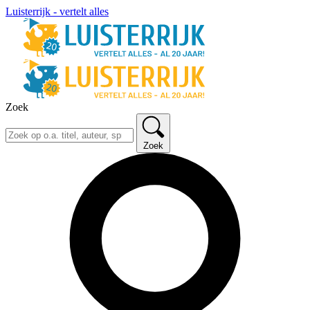
Luisterrijk - vertelt alles
Zoek
Zoek