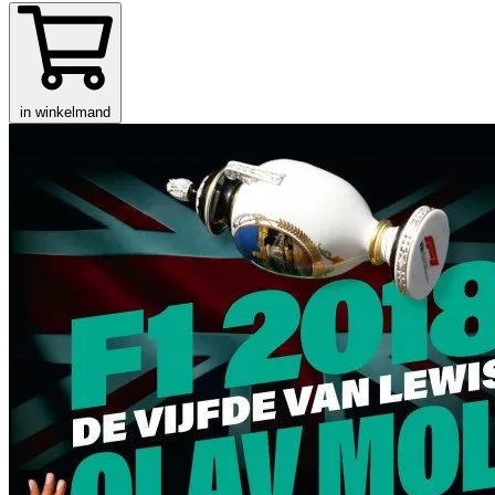
in winkelmand