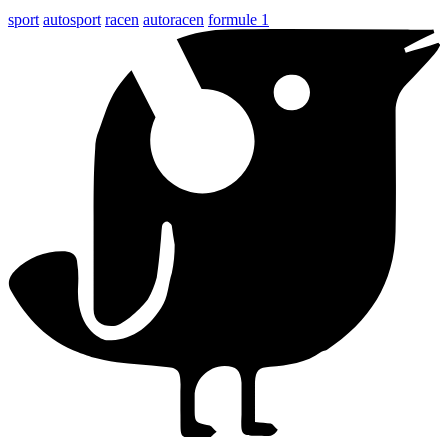
sport
autosport
racen
autoracen
formule 1