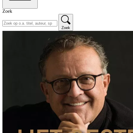
Zoek
Zoek