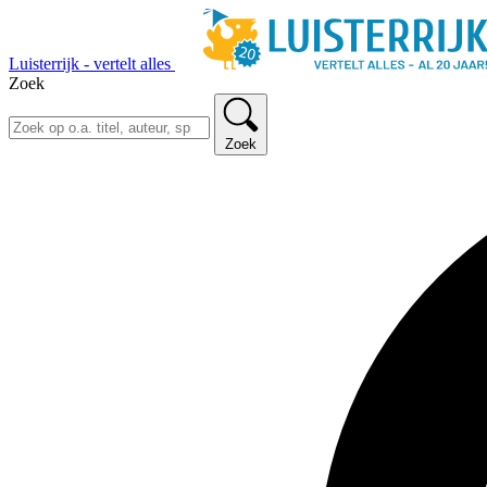
Luisterrijk - vertelt alles
Zoek
Zoek