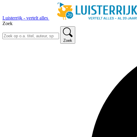
Luisterrijk - vertelt alles
Zoek
Zoek