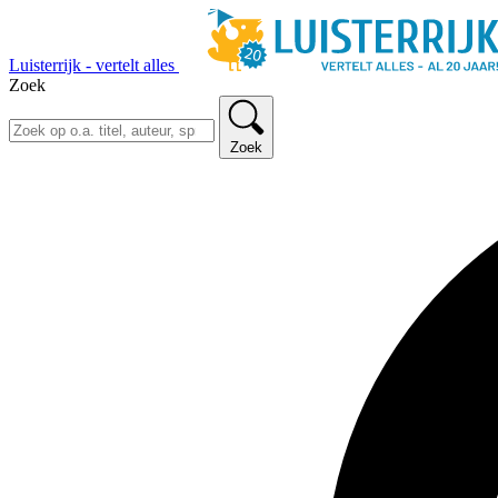
Luisterrijk - vertelt alles
Zoek
Zoek