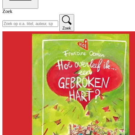
Zoek
Zoek