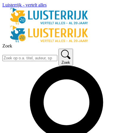
Luisterrijk - vertelt alles
Zoek
Zoek