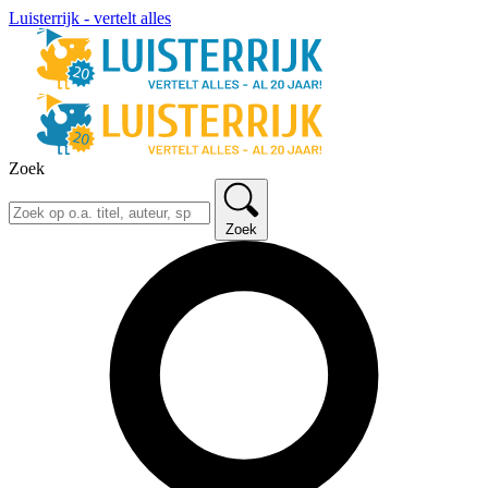
Luisterrijk - vertelt alles
Zoek
Zoek