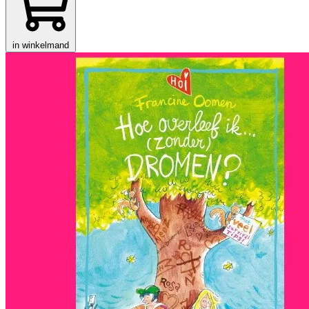
in winkelmand