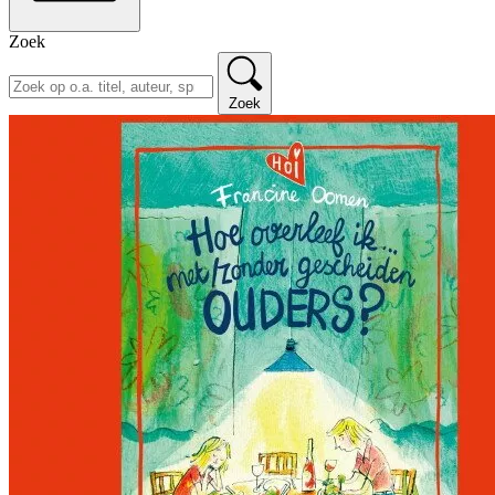
Zoek
Zoek