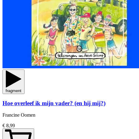
fragment
Hoe overleef ik mijn vader? (en hij mij?)
Francine Oomen
€ 8,99