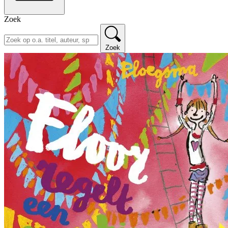
Zoek
Zoek