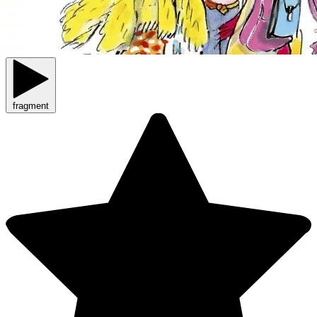
fragment