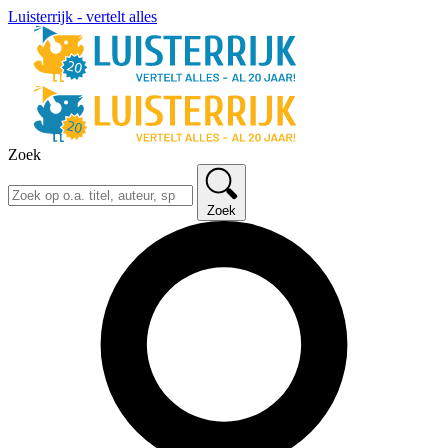
Luisterrijk - vertelt alles
Zoek
Zoek