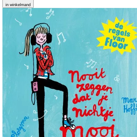
in winkelmand