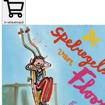
in winkelmand