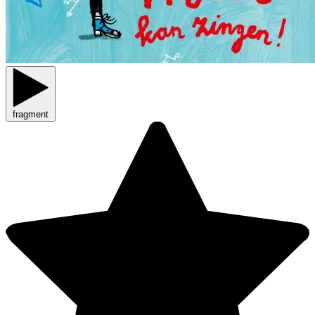
fragment