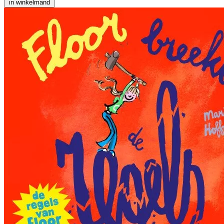
in winkelmand