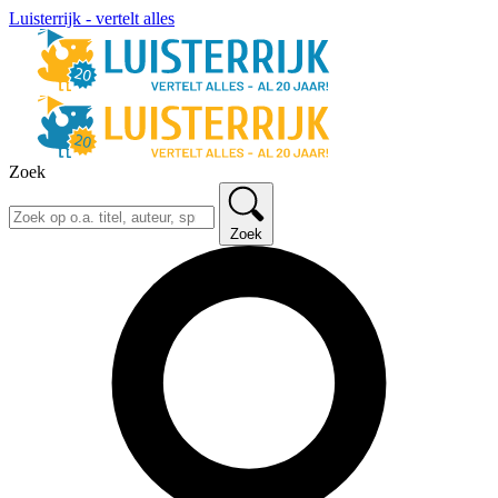
Luisterrijk - vertelt alles
Zoek
Zoek