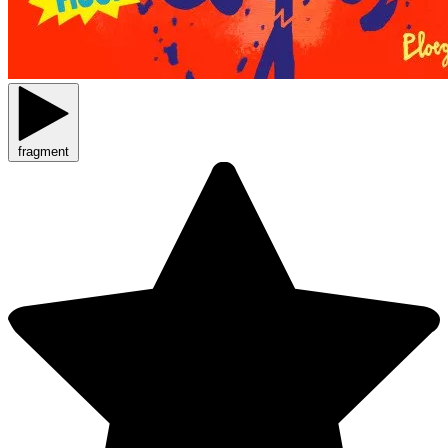
fragment