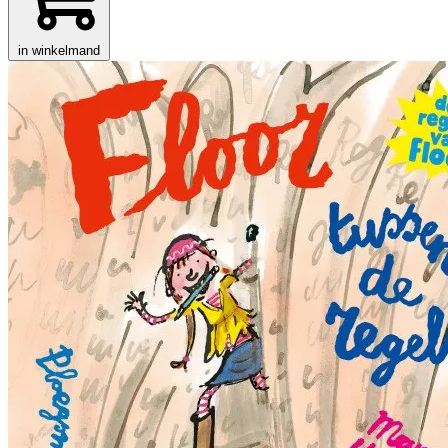
in winkelmand