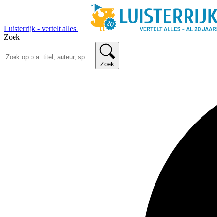
Luisterrijk - vertelt alles
Zoek
Zoek