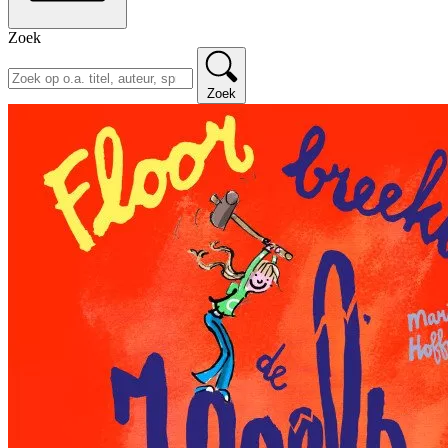
Zoek
Zoek