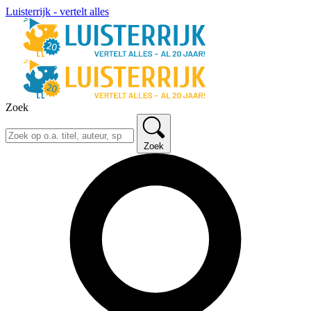
Luisterrijk - vertelt alles
Zoek
Zoek