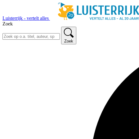
Luisterrijk - vertelt alles
Zoek
Zoek