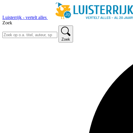
Luisterrijk - vertelt alles
Zoek
Zoek