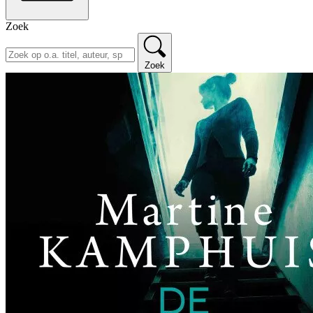
Zoek
Zoek