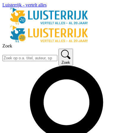
Luisterrijk - vertelt alles
Zoek
Zoek