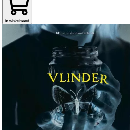
in winkelmand