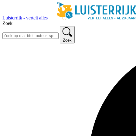
Luisterrijk - vertelt alles
Zoek
Zoek