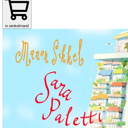
in winkelmand