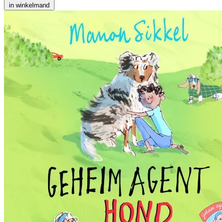
in winkelmand