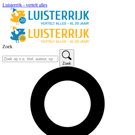
Luisterrijk - vertelt alles
Zoek
Zoek