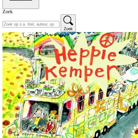
Zoek
Zoek