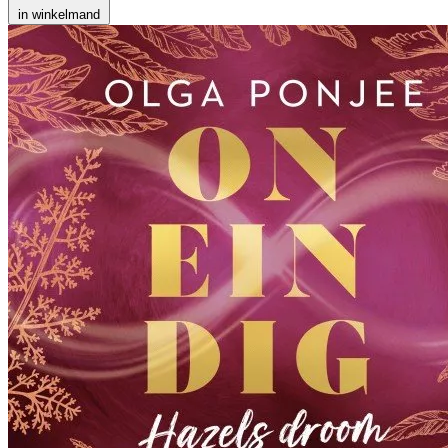
in winkelmand