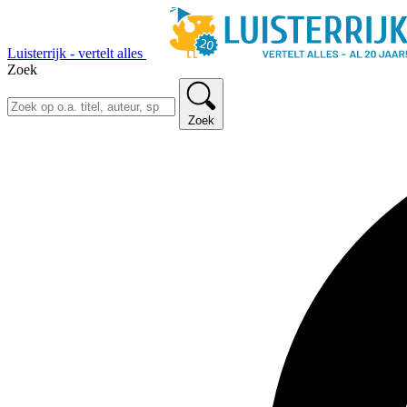
Luisterrijk - vertelt alles
Zoek
Zoek