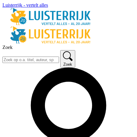
Luisterrijk - vertelt alles
Zoek
Zoek