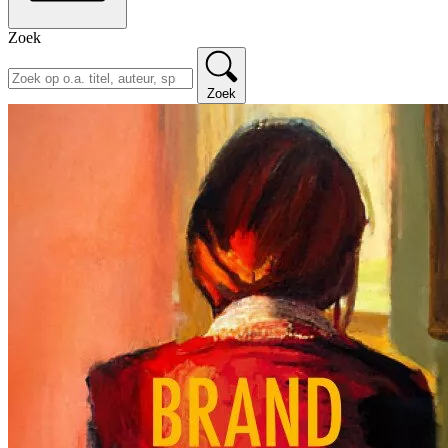
Zoek
Zoek