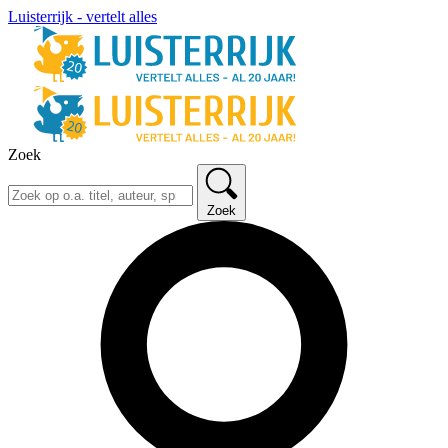
Luisterrijk - vertelt alles
Zoek
Zoek