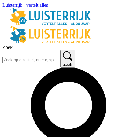
Luisterrijk - vertelt alles
Zoek
Zoek