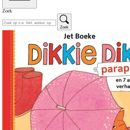
Zoek
Zoek