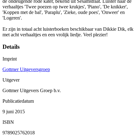
de ondeugende rode kater, bekend uit Sesamstraat. Luister naar de
verhaaltjes 'Twee poezen op twee krukjes', 'Piano', 'De knikker',
'Koppen met de bal', 'Paraplu', 'Zieke, oude poes', 'Onweer' en
'Logeren'.
Er zijn in totaal acht luisterboeken beschikbaar van Dikkie Dik, elk
met acht verhaaltjes en een vrolijk liedje. Veel plezier!
Details
Imprint
Gottmer Uitgeversgroep
Uitgever
Gottmer Uitgevers Groep b.v.
Publicatiedatum
9 juni 2015
ISBN
9789025762018