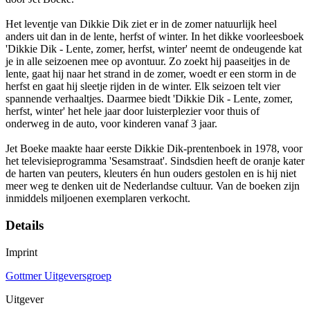
Het leventje van Dikkie Dik ziet er in de zomer natuurlijk heel
anders uit dan in de lente, herfst of winter. In het dikke voorleesboek
'Dikkie Dik - Lente, zomer, herfst, winter' neemt de ondeugende kat
je in alle seizoenen mee op avontuur. Zo zoekt hij paaseitjes in de
lente, gaat hij naar het strand in de zomer, woedt er een storm in de
herfst en gaat hij sleetje rijden in de winter. Elk seizoen telt vier
spannende verhaaltjes. Daarmee biedt 'Dikkie Dik - Lente, zomer,
herfst, winter' het hele jaar door luisterplezier voor thuis of
onderweg in de auto, voor kinderen vanaf 3 jaar.
Jet Boeke maakte haar eerste Dikkie Dik-prentenboek in 1978, voor
het televisieprogramma 'Sesamstraat'. Sindsdien heeft de oranje kater
de harten van peuters, kleuters én hun ouders gestolen en is hij niet
meer weg te denken uit de Nederlandse cultuur. Van de boeken zijn
inmiddels miljoenen exemplaren verkocht.
Details
Imprint
Gottmer Uitgeversgroep
Uitgever