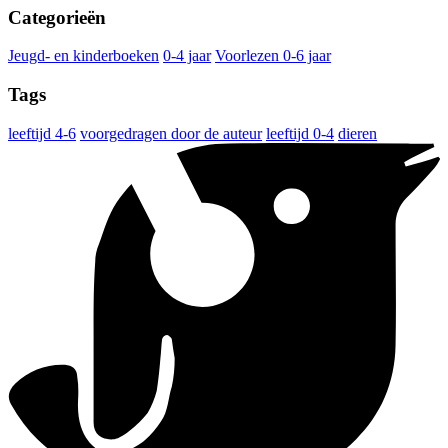
Categorieën
Jeugd- en kinderboeken
0-4 jaar
Voorlezen 0-6 jaar
Tags
leeftijd 4-6
voorgedragen door de auteur
leeftijd 0-4
dieren