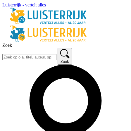
Luisterrijk - vertelt alles
Zoek
Zoek