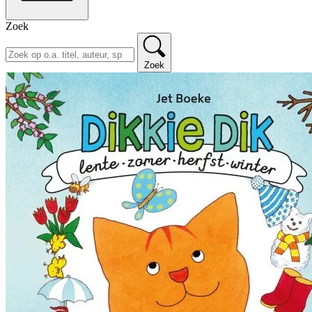
Zoek
Zoek