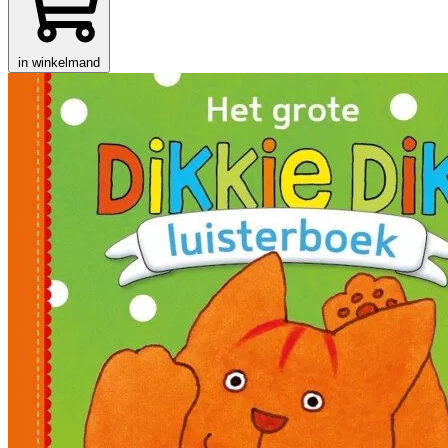
in winkelmand