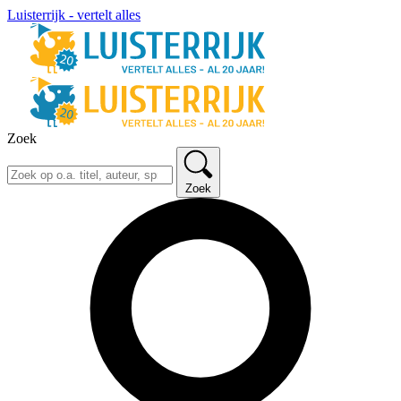
Luisterrijk - vertelt alles
Zoek
Zoek