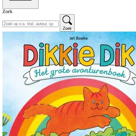
Zoek
Zoek