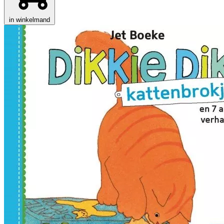
in winkelmand