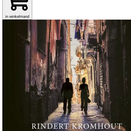
in winkelmand