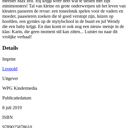
meester Max zelf. Hij krijgt weer heel wat te stellen met zijn
minimonsters! Tal van kleine en grote onderwerpen uit het leven van
kleuters passeren de revue: een toneelstuk spelen voor de vaders en
moeder, paaseieren zoeken die té goed verstopt zijn, luizen op
hoofden, een gymles op de mytylschool in de buurt en juf Wendy
die een baby krijgt. En dan komt er ook nog een nieuw meisje in de
klas: Karin, die geen moment stil kan zitten... Luister nu naar dit
vrolijke verhaal!
Details
Imprint
Leopold
Uitgever
WPG Kindermedia
Publicatiedatum
8 juli 2019
ISBN
9789025878610