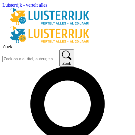
Luisterrijk - vertelt alles
Zoek
Zoek