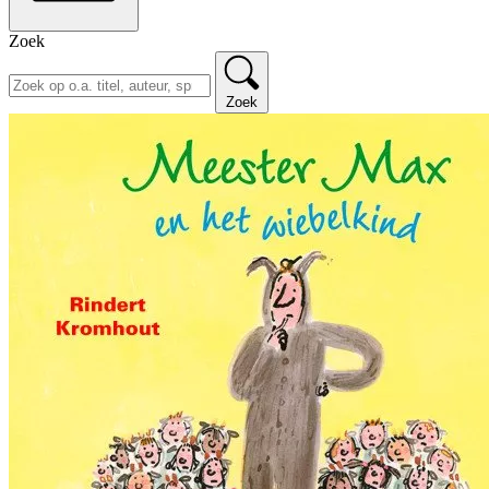
Zoek
Zoek