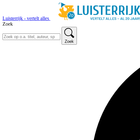
Luisterrijk - vertelt alles
Zoek
Zoek