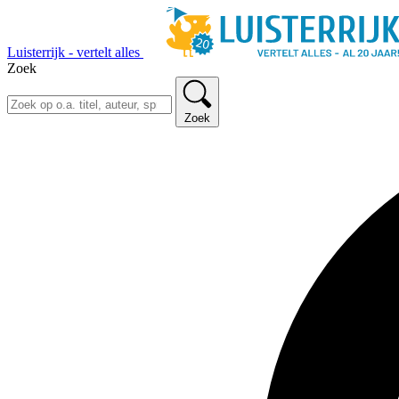
Luisterrijk - vertelt alles
Zoek
Zoek