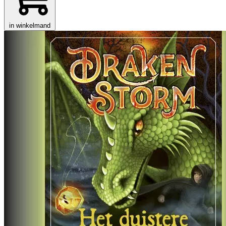
in winkelmand