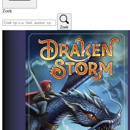
Zoek
Zoek