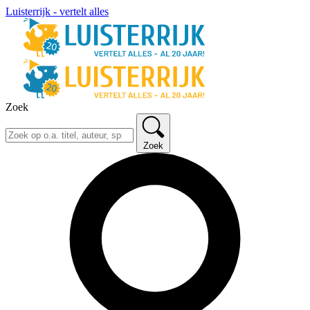
Luisterrijk - vertelt alles
Zoek
Zoek