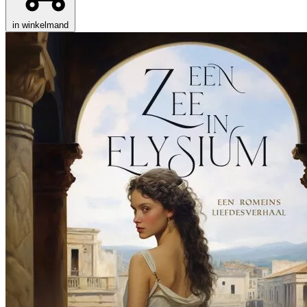
in winkelmand