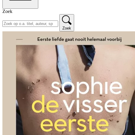
Zoek
Zoek