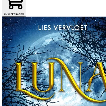
in winkelmand