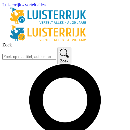
Luisterrijk - vertelt alles
Zoek
Zoek