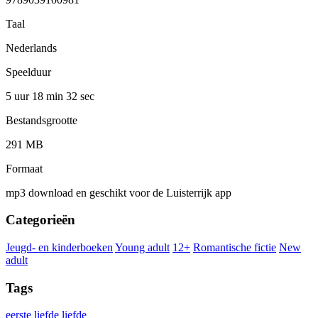
Taal
Nederlands
Speelduur
5 uur 18 min
32 sec
Bestandsgrootte
291 MB
Formaat
mp3 download en geschikt voor de Luisterrijk app
Categorieën
Jeugd- en kinderboeken
Young adult
12+
Romantische fictie
New
adult
Tags
eerste liefde
liefde