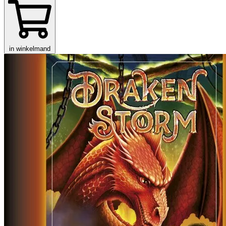
in winkelmand