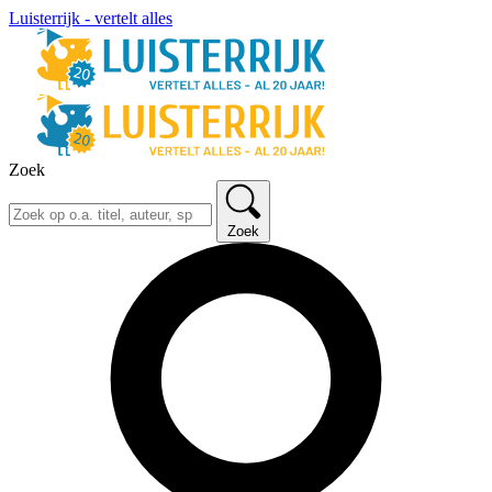
Luisterrijk - vertelt alles
Zoek
Zoek