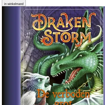
in winkelmand