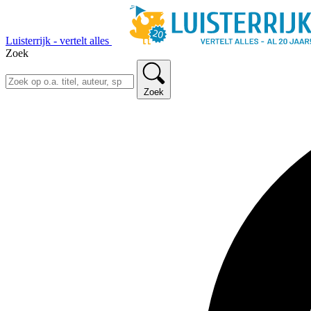
Luisterrijk - vertelt alles
Zoek
Zoek