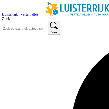
Luisterrijk - vertelt alles
Zoek
Zoek