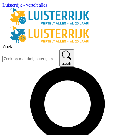
Luisterrijk - vertelt alles
Zoek
Zoek