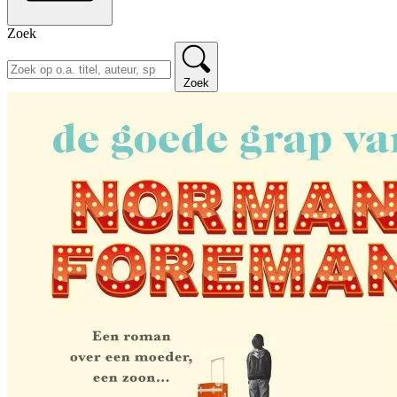
Zoek
Zoek