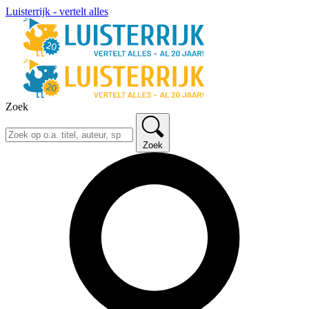
Luisterrijk - vertelt alles
Zoek
Zoek