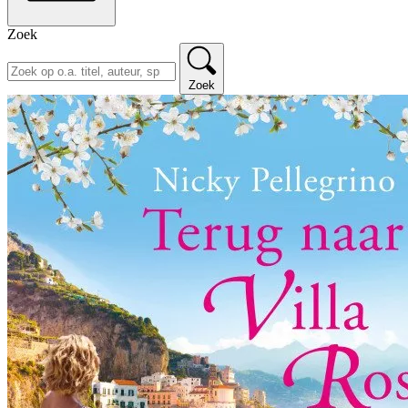
Zoek
Zoek