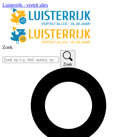
Luisterrijk - vertelt alles
Zoek
Zoek