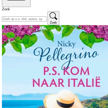
Zoek
Zoek