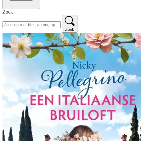
Zoek
Zoek