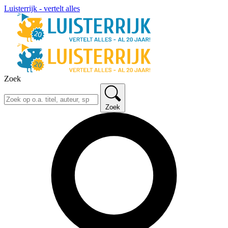
Luisterrijk - vertelt alles
Zoek
Zoek