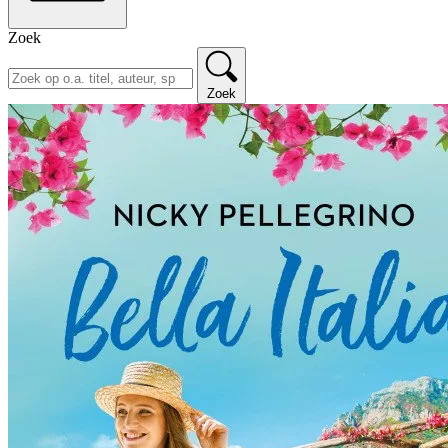
Zoek
Zoek