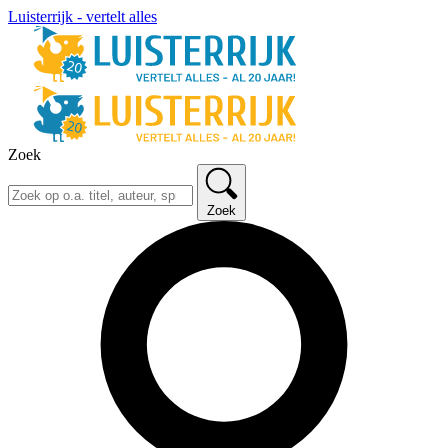
Luisterrijk - vertelt alles
Zoek
Zoek