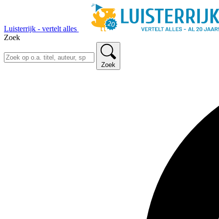
Luisterrijk - vertelt alles
Zoek
Zoek