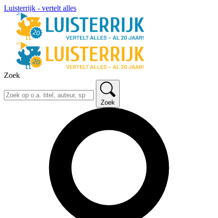
Luisterrijk - vertelt alles
Zoek
Zoek