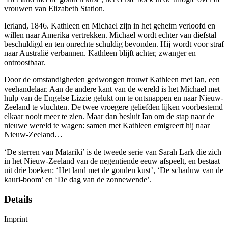
vrouwen van Elizabeth Station.
Ierland, 1846. Kathleen en Michael zijn in het geheim verloofd en
willen naar Amerika vertrekken. Michael wordt echter van diefstal
beschuldigd en ten onrechte schuldig bevonden. Hij wordt voor straf
naar Australië verbannen. Kathleen blijft achter, zwanger en
ontroostbaar.
Door de omstandigheden gedwongen trouwt Kathleen met Ian, een
veehandelaar. Aan de andere kant van de wereld is het Michael met
hulp van de Engelse Lizzie gelukt om te ontsnappen en naar Nieuw-
Zeeland te vluchten. De twee vroegere geliefden lijken voorbestemd
elkaar nooit meer te zien. Maar dan besluit Ian om de stap naar de
nieuwe wereld te wagen: samen met Kathleen emigreert hij naar
Nieuw-Zeeland…
‘De sterren van Matariki’ is de tweede serie van Sarah Lark die zich
in het Nieuw-Zeeland van de negentiende eeuw afspeelt, en bestaat
uit drie boeken: ‘Het land met de gouden kust’, ‘De schaduw van de
kauri-boom’ en ‘De dag van de zonnewende’.
Details
Imprint