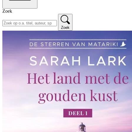
Zoek
Zoek