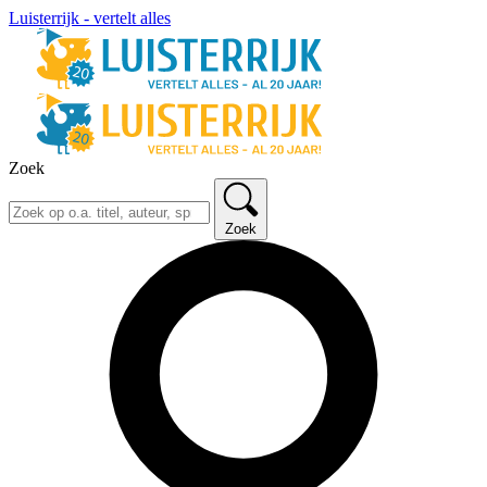
Luisterrijk - vertelt alles
Zoek
Zoek