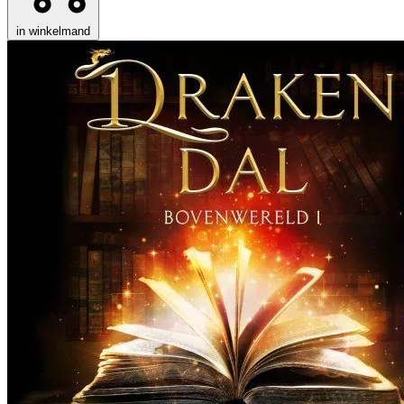
in winkelmand