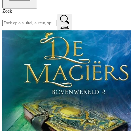
Zoek
Zoek