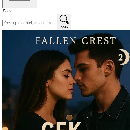
Zoek
Zoek