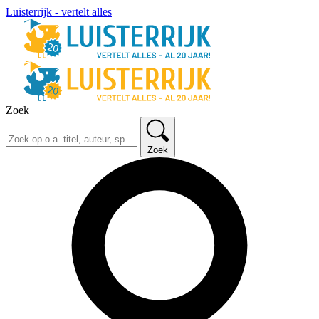
Luisterrijk - vertelt alles
Zoek
Zoek