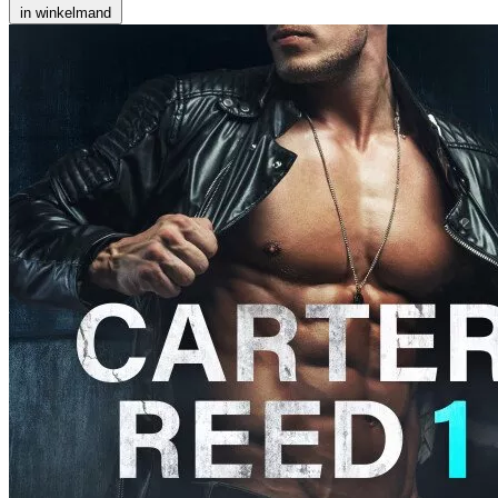
in winkelmand