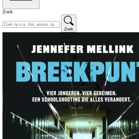
Zoek
Zoek