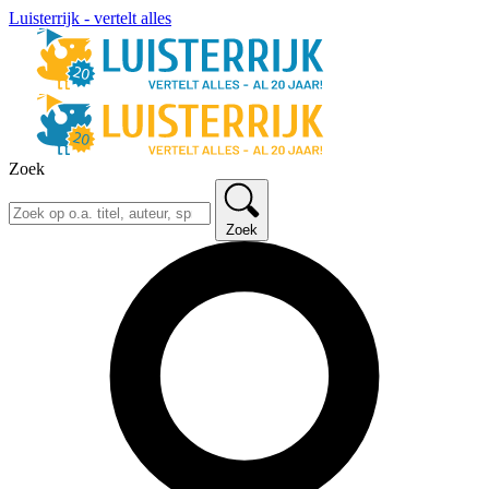
Luisterrijk - vertelt alles
Zoek
Zoek