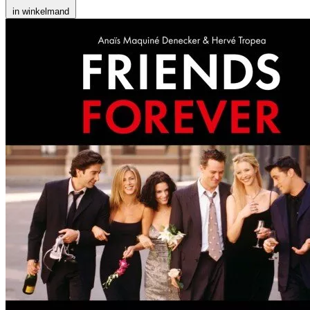
in winkelmand