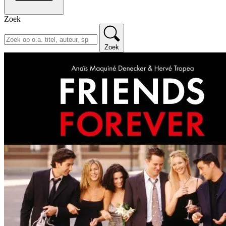
Zoek
Zoek