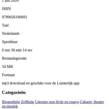
1 juli 2026
ISBN
9789026186691
Taal
Nederlands
Speelduur
0 uur 39 min
14 sec
Bestandsgrootte
54 MB
Formaat
mp3 download en geschikt voor de Luisterrijk app
Categorieën
Biografieën
Zelfhulp
Literaire non-fictie en essays
Cabaret, theater
en muziek