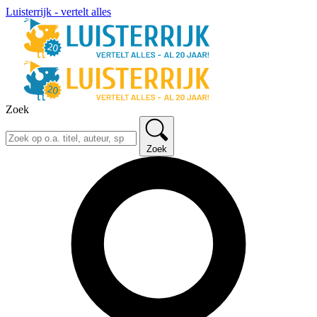
Luisterrijk - vertelt alles
Zoek
Zoek