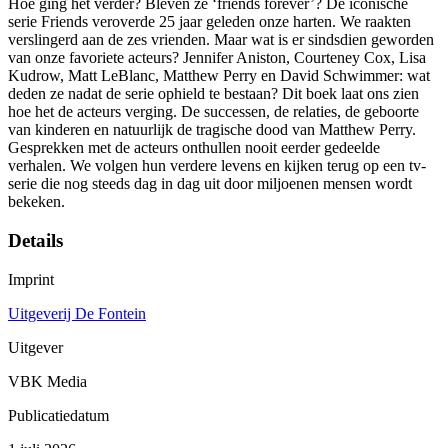
Hoe ging het verder? Bleven ze ‘friends forever’? De iconische
serie Friends veroverde 25 jaar geleden onze harten. We raakten
verslingerd aan de zes vrienden. Maar wat is er sindsdien geworden
van onze favoriete acteurs? Jennifer Aniston, Courteney Cox, Lisa
Kudrow, Matt LeBlanc, Matthew Perry en David Schwimmer: wat
deden ze nadat de serie ophield te bestaan? Dit boek laat ons zien
hoe het de acteurs verging. De successen, de relaties, de geboorte
van kinderen en natuurlijk de tragische dood van Matthew Perry.
Gesprekken met de acteurs onthullen nooit eerder gedeelde
verhalen. We volgen hun verdere levens en kijken terug op een tv-
serie die nog steeds dag in dag uit door miljoenen mensen wordt
bekeken.
Details
Imprint
Uitgeverij De Fontein
Uitgever
VBK Media
Publicatiedatum