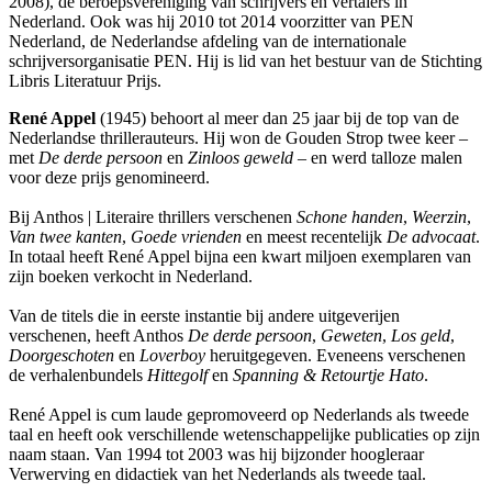
2008), de beroepsvereniging van schrijvers en vertalers in
Nederland. Ook was hij 2010 tot 2014 voorzitter van PEN
Nederland, de Nederlandse afdeling van de internationale
schrijversorganisatie PEN. Hij is lid van het bestuur van de Stichting
Libris Literatuur Prijs.
René Appel
(1945) behoort al meer dan 25 jaar bij de top van de
Nederlandse thrillerauteurs. Hij won de Gouden Strop twee keer –
met
De derde persoon
en
Zinloos geweld
– en werd talloze malen
voor deze prijs genomineerd.
Bij Anthos | Literaire thrillers verschenen
Schone handen
,
Weerzin
,
Van twee kanten
,
Goede vrienden
en meest recentelijk
De advocaat
.
In totaal heeft René Appel bijna een kwart miljoen exemplaren van
zijn boeken verkocht in Nederland.
Van de titels die in eerste instantie bij andere uitgeverijen
verschenen, heeft Anthos
De derde persoon
,
Geweten
,
Los geld
,
Doorgeschoten
en
Loverboy
heruitgegeven. Eveneens verschenen
de verhalenbundels
Hittegolf
en
Spanning & Retourtje Hato
.
René Appel is cum laude gepromoveerd op Nederlands als tweede
taal en heeft ook verschillende wetenschappelijke publicaties op zijn
naam staan. Van 1994 tot 2003 was hij bijzonder hoogleraar
Verwerving en didactiek van het Nederlands als tweede taal.