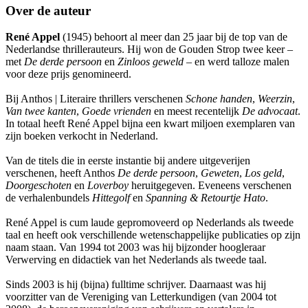
Over de auteur
René Appel
(1945) behoort al meer dan 25 jaar bij de top van de
Nederlandse thrillerauteurs. Hij won de Gouden Strop twee keer –
met
De derde persoon
en
Zinloos geweld
– en werd talloze malen
voor deze prijs genomineerd.
Bij Anthos | Literaire thrillers verschenen
Schone handen
,
Weerzin
,
Van twee kanten
,
Goede vrienden
en meest recentelijk
De advocaat
.
In totaal heeft René Appel bijna een kwart miljoen exemplaren van
zijn boeken verkocht in Nederland.
Van de titels die in eerste instantie bij andere uitgeverijen
verschenen, heeft Anthos
De derde persoon
,
Geweten
,
Los geld
,
Doorgeschoten
en
Loverboy
heruitgegeven. Eveneens verschenen
de verhalenbundels
Hittegolf
en
Spanning & Retourtje Hato
.
René Appel is cum laude gepromoveerd op Nederlands als tweede
taal en heeft ook verschillende wetenschappelijke publicaties op zijn
naam staan. Van 1994 tot 2003 was hij bijzonder hoogleraar
Verwerving en didactiek van het Nederlands als tweede taal.
Sinds 2003 is hij (bijna) fulltime schrijver. Daarnaast was hij
voorzitter van de Vereniging van Letterkundigen (van 2004 tot