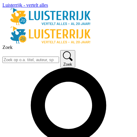
Luisterrijk - vertelt alles
Zoek
Zoek