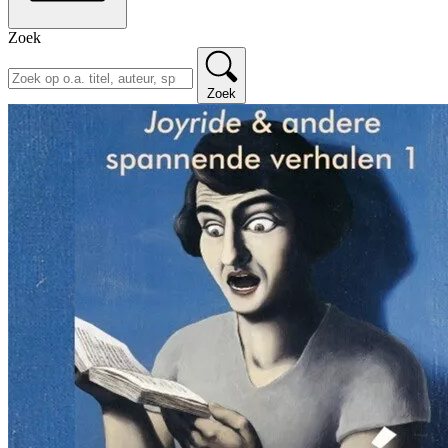
Zoek
Zoek