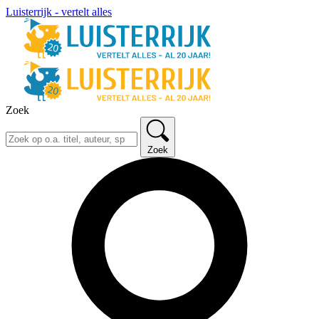
Luisterrijk - vertelt alles
Zoek
Zoek