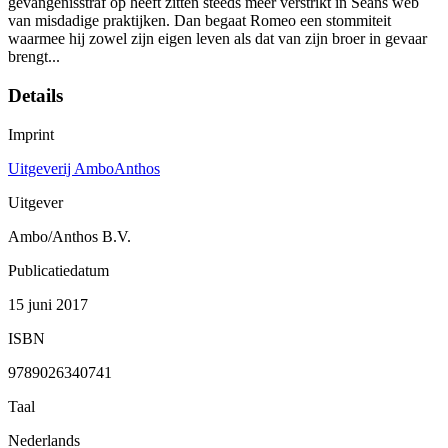
gevangenisstraf op heeft zitten steeds meer verstrikt in Seans web
van misdadige praktijken. Dan begaat Romeo een stommiteit
waarmee hij zowel zijn eigen leven als dat van zijn broer in gevaar
brengt...
Details
Imprint
Uitgeverij AmboAnthos
Uitgever
Ambo/Anthos B.V.
Publicatiedatum
15 juni 2017
ISBN
9789026340741
Taal
Nederlands