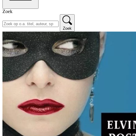
Zoek
Zoek