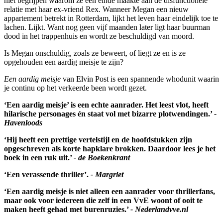
niet begrijpen waarom ze een einde maakte aan de disfunctionele
relatie met haar ex-vriend Rex. Wanneer Megan een nieuw
appartement betrekt in Rotterdam, lijkt het leven haar eindelijk toe te
lachen. Lijkt. Want nog geen vijf maanden later ligt haar buurman
dood in het trappenhuis en wordt ze beschuldigd van moord.
Is Megan onschuldig, zoals ze beweert, of liegt ze en is ze
opgehouden een aardig meisje te zijn?
Een aardig meisje
van Elvin Post is een spannende whodunit waarin
je continu op het verkeerde been wordt gezet.
‘Een aardig meisje’ is een echte aanrader. Het leest vlot, heeft
hilarische personages én staat vol met bizarre plotwendingen.’
-
Havenloods
‘Hij heeft een prettige vertelstijl en de hoofdstukken zijn
opgeschreven als korte hapklare brokken. Daardoor lees je het
boek in een ruk uit.’
- de Boekenkrant
‘Een verassende thriller’.
- Margriet
‘Een aardig meisje is niet alleen een aanrader voor thrillerfans,
maar ook voor iedereen die zelf in een VvE woont of ooit te
maken heeft gehad met burenruzies.’
- Nederlandvve.nl