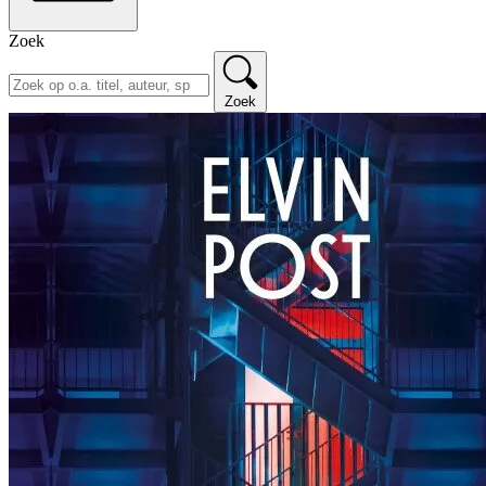
Zoek
Zoek