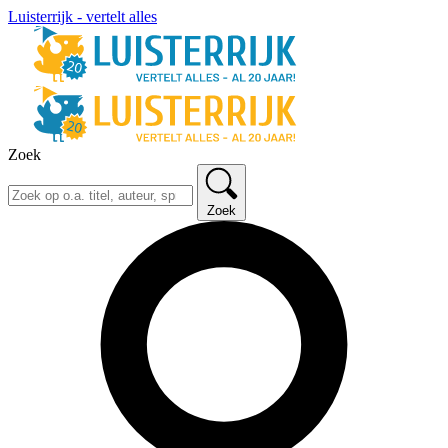
Luisterrijk - vertelt alles
Zoek
Zoek